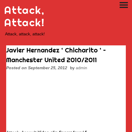
Skip
Attack,
PRI
to
ME
content
Attack!
Attack, attack, attack!
Javier Hernandez ‘ Chicharito ‘ –
Manchester United 2010/2011
Posted on
September 25, 2012
by
admin