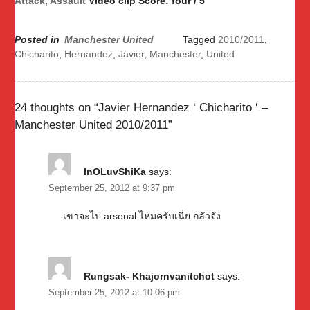
Attack, Assault
Video clip Score: four / 5
Posted in
Manchester United
Tagged
2010/2011
,
Chicharito
,
Hernandez
,
Javier
,
Manchester
,
United
24 thoughts on “
Javier Hernandez ‘ Chicharito ‘ –
Manchester United 2010/2011
”
InOLuvShiKa
says:
September 25, 2012 at 9:37 pm
เขาจะไป arsenal ไหมครับเนี่ย กลัวจัง
Rungsak- Khajornvanitchot
says:
September 25, 2012 at 10:06 pm